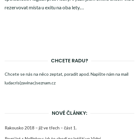
rezervovat místa u exitu na oba lety.…
CHCETE RADU?
Chcete se nás na něco zeptat, poradit apod. Napište nám na mail
ludacris(zavinac)seznam.cz
NOVÉ ČLÁNKY:
Rakousko 2018 – již ve třech – část 1.
První let s Nellinkou: jak to chodí na letišti ve Vídni.