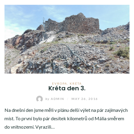
EVROPA
,
KRÉTA
Kréta den 3.
by
ADMIN
/
MAY 26, 2016
Na dnešní den jsme měli v plánu delší výlet na pár zajímavých
míst. To první bylo pár desítek kilometrů od Mália směrem
do vnitnozemí. Vyrazili…