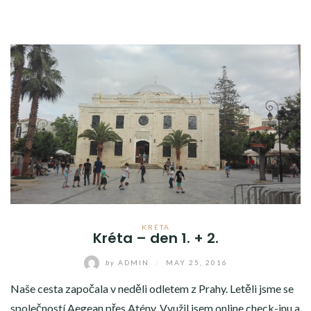
KRÉTA
Kréta – den 1. + 2.
by
ADMIN
/
MAY 25, 2016
Naše cesta započala v neděli odletem z Prahy. Letěli jsme se
společností Aegean přes Atény. Využil jsem online check-inu a