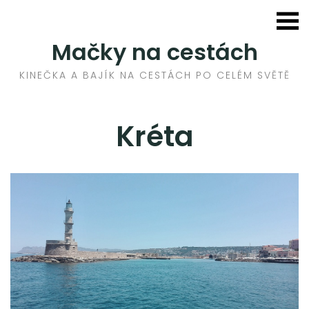
Skip
to
HOME
Mačky na cestách
content
AFRIKA
KINEČKA A BAJÍK NA CESTÁCH PO CELÉM SVĚTĚ
ASIE
Kréta
EVROPA
BELGIE
CHORVATSKO A BOSNA
FRANCIE
ITÁLIE
KANÁRSKÉ OSTROVY
KRÉTA