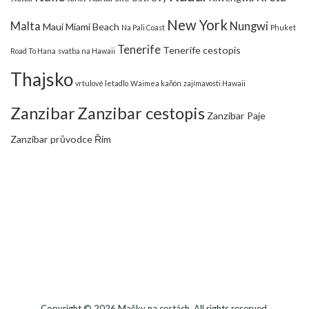
New York
Malta
Nungwi
Maui
Miami Beach
Na Pali Coast
Phuket
Tenerife
Tenerife cestopis
Road To Hana
svatba na Hawaii
Thajsko
vrtulové letadlo
Waimea kaňón
zajímavosti Hawaii
Zanzibar
Zanzibar cestopis
Zanzibar Paje
Zanzibar průvodce
Řím
Copyright © 2026
Mačky na cestách
. All rights reserved.