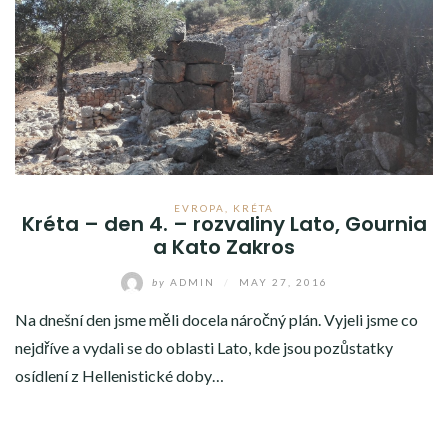
EVROPA
,
KRÉTA
Kréta – den 4. – rozvaliny Lato, Gournia
a Kato Zakros
by
ADMIN
/
MAY 27, 2016
Na dnešní den jsme měli docela náročný plán. Vyjeli jsme co
nejdříve a vydali se do oblasti Lato, kde jsou pozůstatky
osídlení z Hellenistické doby…