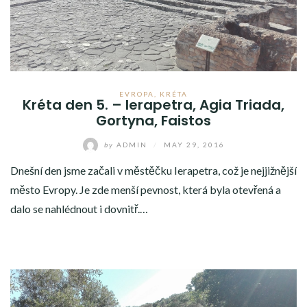
EVROPA
,
KRÉTA
Kréta den 5. – Ierapetra, Agia Triada,
Gortyna, Faistos
by
ADMIN
/
MAY 29, 2016
Dnešní den jsme začali v městěčku Ierapetra, což je nejjižnější
město Evropy. Je zde menší pevnost, která byla otevřená a
dalo se nahlédnout i dovnitř.…