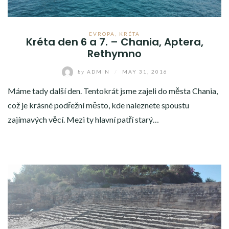
MADEIRA
EVROPA
,
KRÉTA
MAĎARSKO
Kréta den 6 a 7. – Chania, Aptera,
Rethymno
MALTA
by
ADMIN
/
MAY 31, 2016
MALORKA
Máme tady další den. Tentokrát jsme zajeli do města Chania,
ŠPANĚLSKO
což je krásné podřežní město, kde naleznete spoustu
zajímavých věcí. Mezi ty hlavní patří starý…
STŘEDNÍ VÝCHOD
USA
LETOVÁ MAPA
RECENZE
RADY NA CESTU