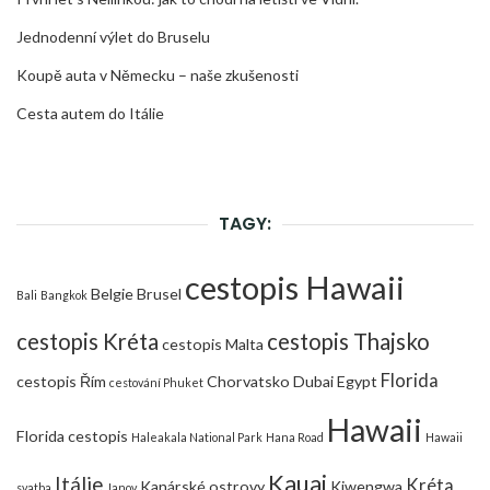
Jednodenní výlet do Bruselu
Koupě auta v Německu – naše zkušenosti
Cesta autem do Itálie
TAGY:
cestopis Hawaii
Belgie
Brusel
Bali
Bangkok
cestopis Kréta
cestopis Thajsko
cestopis Malta
Florida
cestopis Řím
Chorvatsko
Dubai
Egypt
cestování Phuket
Hawaii
Florida cestopis
Haleakala National Park
Hana Road
Hawaii
Kauai
Itálie
Kréta
Kanárské ostrovy
Kiwengwa
svatba
Janov