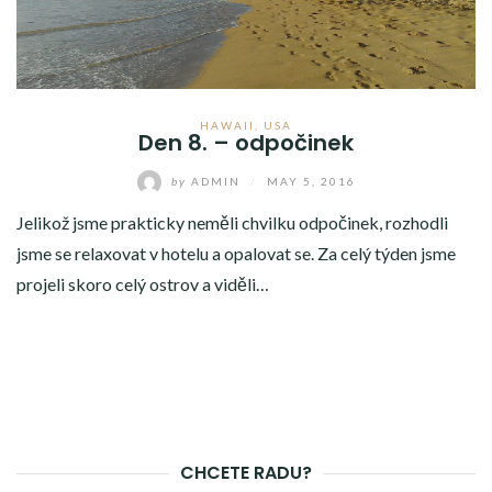
HAWAII
,
USA
Den 8. – odpočinek
by
ADMIN
/
MAY 5, 2016
Jelikož jsme prakticky neměli chvilku odpočinek, rozhodli
jsme se relaxovat v hotelu a opalovat se. Za celý týden jsme
projeli skoro celý ostrov a viděli…
CHCETE RADU?