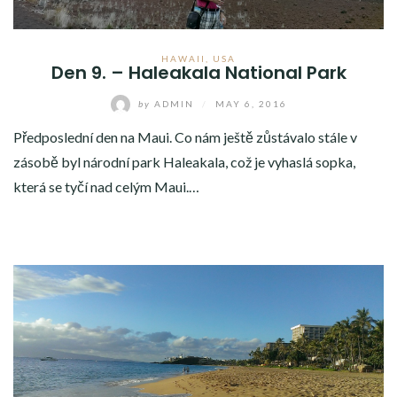
HAWAII
,
USA
Den 9. – Haleakala National Park
by
ADMIN
/
MAY 6, 2016
Předposlední den na Maui. Co nám ještě zůstávalo stále v
zásobě byl národní park Haleakala, což je vyhaslá sopka,
která se tyčí nad celým Maui.…