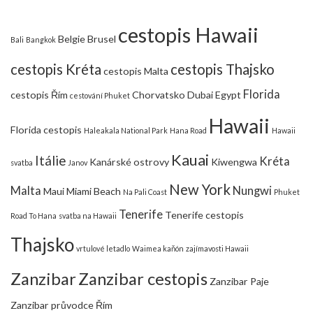
cestopis Hawaii
Belgie
Brusel
Bali
Bangkok
cestopis Kréta
cestopis Thajsko
cestopis Malta
Florida
cestopis Řím
Chorvatsko
Dubai
Egypt
cestování Phuket
Hawaii
Florida cestopis
Haleakala National Park
Hana Road
Hawaii
Kauai
Itálie
Kréta
Kanárské ostrovy
Kiwengwa
svatba
Janov
New York
Malta
Nungwi
Maui
Miami Beach
Na Pali Coast
Phuket
Tenerife
Tenerife cestopis
Road To Hana
svatba na Hawaii
Thajsko
vrtulové letadlo
Waimea kaňón
zajímavosti Hawaii
Zanzibar
Zanzibar cestopis
Zanzibar Paje
Zanzibar průvodce
Řím