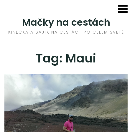
Skip
to
HOME
Mačky na cestách
content
AFRIKA
KINEČKA A BAJÍK NA CESTÁCH PO CELÉM SVĚTĚ
ASIE
Tag: Maui
EVROPA
STŘEDNÍ VÝCHOD
USA
LETOVÁ MAPA
RECENZE
RADY NA CESTU