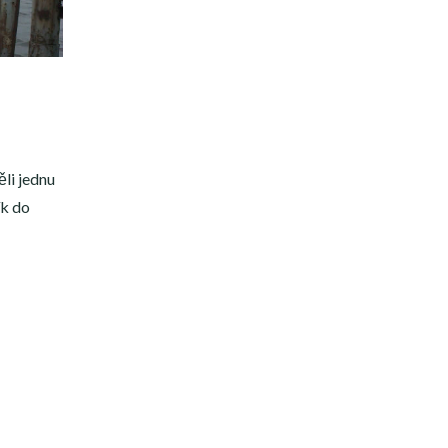
li jednu
ík do