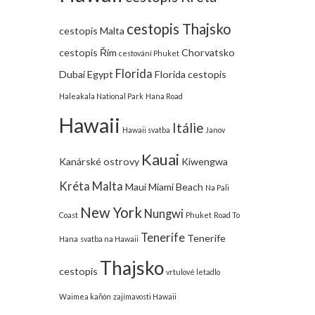
cestopis Thajsko
cestopis Malta
cestopis Řím
Chorvatsko
cestování Phuket
Florida
Dubai
Egypt
Florida cestopis
Haleakala National Park
Hana Road
Hawaii
Itálie
Hawaii svatba
Janov
Kauai
Kanárské ostrovy
Kiwengwa
Kréta
Malta
Maui
Miami Beach
Na Pali
New York
Nungwi
Coast
Phuket
Road To
Tenerife
Tenerife
Hana
svatba na Hawaii
Thajsko
cestopis
vrtulové letadlo
Waimea kaňón
zajímavosti Hawaii