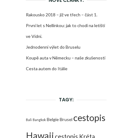
NOVÉ ČLÁNKY:
Rakousko 2018 – již ve třech – část 1.
První let s Nellinkou: jak to chodí na letišti
ve Vídni.
Jednodenní výlet do Bruselu
Koupě auta v Německu – naše zkušenosti
Cesta autem do Itálie
TAGY:
cestopis
Belgie
Brusel
Bali
Bangkok
Hawaii
cestopis Kréta