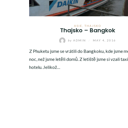
ASIE
,
THAJSKO
Thajsko – Bangkok
by
ADMIN
/
MAY 4, 2016
Z Phuketu jsme se vrátili do Bangkoku, kde jsme mě
noc, než jsme letěli domů. Z letiště jsme si vzali tax
hotelu. Jelikož…